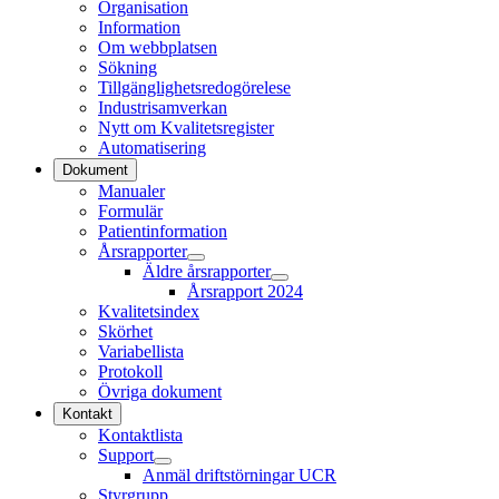
Organisation
Information
Om webbplatsen
Sökning
Tillgänglighetsredogörelese
Industrisamverkan
Nytt om Kvalitetsregister
Automatisering
Dokument
Manualer
Formulär
Patientinformation
Årsrapporter
Äldre årsrapporter
Årsrapport 2024
Kvalitetsindex
Skörhet
Variabellista
Protokoll
Övriga dokument
Kontakt
Kontaktlista
Support
Anmäl driftstörningar UCR
Styrgrupp