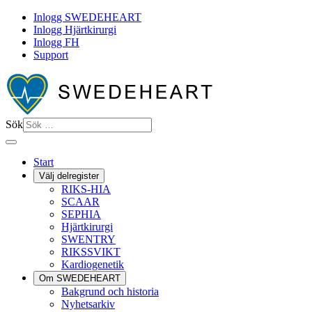
Inlogg SWEDEHEART
Inlogg Hjärtkirurgi
Inlogg FH
Support
Sök
Start
Välj delregister
RIKS-HIA
SCAAR
SEPHIA
Hjärtkirurgi
SWENTRY
RIKSSVIKT
Kardiogenetik
Om SWEDEHEART
Bakgrund och historia
Nyhetsarkiv