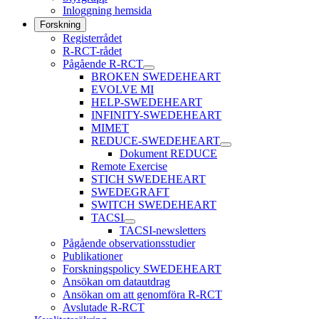
Inloggning hemsida
Forskning
Registerrådet
R-RCT-rådet
Pågående R-RCT
BROKEN SWEDEHEART
EVOLVE MI
HELP-SWEDEHEART
INFINITY-SWEDEHEART
MIMET
REDUCE-SWEDEHEART
Dokument REDUCE
Remote Exercise
STICH SWEDEHEART
SWEDEGRAFT
SWITCH SWEDEHEART
TACSI
TACSI-newsletters
Pågående observationsstudier
Publikationer
Forskningspolicy SWEDEHEART
Ansökan om datautdrag
Ansökan om att genomföra R-RCT
Avslutade R-RCT