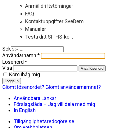
Anmäl driftstörningar
FAQ
Kontaktuppgifter SveDem
Manualer
Testa ditt SITHS-kort
Sök
Användarnamn
*
Lösenord
*
Visa
Visa lösenord
Kom ihåg mig
Logga in
Glömt lösenordet?
Glömt användarnamnet?
Användbara Länkar
Förslagslåda – Jag vill dela med mig
In English
Tillgänglighetsredogörelse
Om webbplatsen