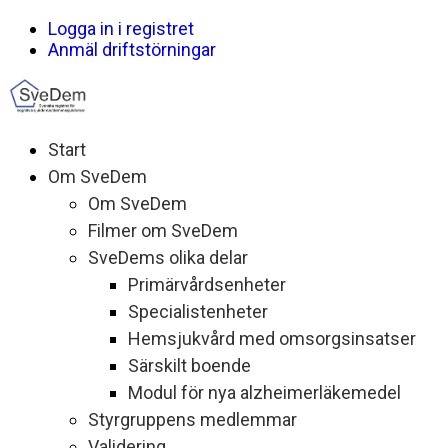
Logga in i registret
Anmäl driftstörningar
Start
Om SveDem
Om SveDem
Filmer om SveDem
SveDems olika delar
Primärvårdsenheter
Specialistenheter
Hemsjukvård med omsorgsinsatser
Särskilt boende
Modul för nya alzheimerläkemedel
Styrgruppens medlemmar
Validering