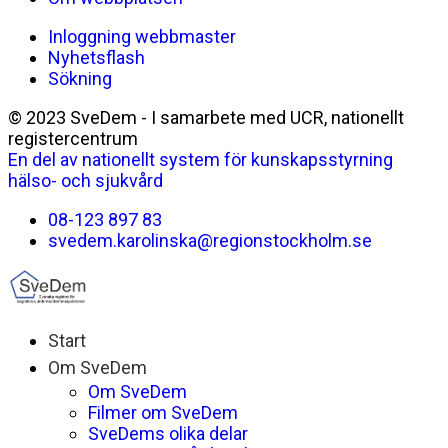
Inloggning webbmaster
Nyhetsflash
Sökning
© 2023 SveDem - I samarbete med UCR, nationellt
registercentrum
En del av nationellt system för kunskapsstyrning
hälso- och sjukvård
08-123 897 83
svedem.karolinska@regionstockholm.se
Start
Om SveDem
Om SveDem
Filmer om SveDem
SveDems olika delar