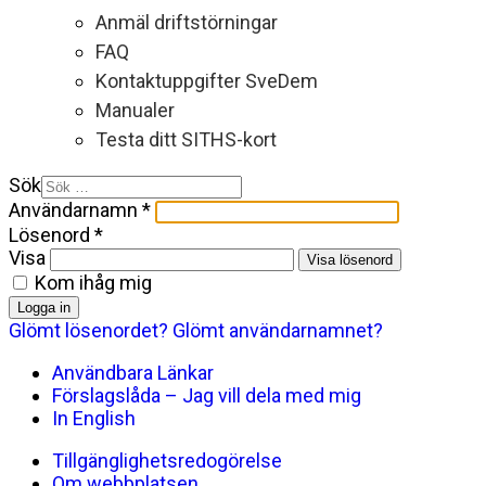
Anmäl driftstörningar
FAQ
Kontaktuppgifter SveDem
Manualer
Testa ditt SITHS-kort
Sök
Användarnamn
*
Lösenord
*
Visa
Visa lösenord
Kom ihåg mig
Logga in
Glömt lösenordet?
Glömt användarnamnet?
Användbara Länkar
Förslagslåda – Jag vill dela med mig
In English
Tillgänglighetsredogörelse
Om webbplatsen