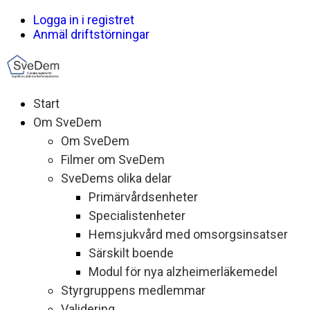
Logga in i registret
Anmäl driftstörningar
Start
Om SveDem
Om SveDem
Filmer om SveDem
SveDems olika delar
Primärvårdsenheter
Specialistenheter
Hemsjukvård med omsorgsinsatser
Särskilt boende
Modul för nya alzheimerläkemedel
Styrgruppens medlemmar
Validering