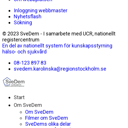
Inloggning webbmaster
Nyhetsflash
Sökning
© 2023 SveDem - I samarbete med UCR, nationellt
registercentrum
En del av nationellt system för kunskapsstyrning
hälso- och sjukvård
08-123 897 83
svedem.karolinska@regionstockholm.se
Start
Om SveDem
Om SveDem
Filmer om SveDem
SveDems olika delar