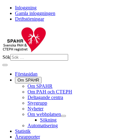
Inloggning
Gamla inloggningen
Driftstörningar
Sök
Förstasidan
Om SPAHR
Om SPAHR
Om PAH och CTEPH
Deltagande centra
Styrgrupp
Nyheter
Om webbplatsen
Sökning
Automatisering
Statistik
Årsrapporter