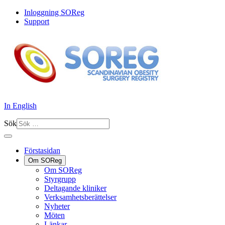
Inloggning SOReg
Support
In English
Sök
Förstasidan
Om SOReg
Om SOReg
Styrgrupp
Deltagande kliniker
Verksamhetsberättelser
Nyheter
Möten
Länkar