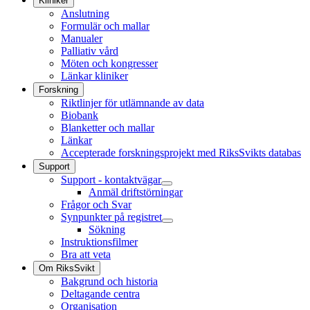
Kliniker
Anslutning
Formulär och mallar
Manualer
Palliativ vård
Möten och kongresser
Länkar kliniker
Forskning
Riktlinjer för utlämnande av data
Biobank
Blanketter och mallar
Länkar
Accepterade forskningsprojekt med RiksSvikts databas
Support
Support - kontaktvägar
Anmäl driftstörningar
Frågor och Svar
Synpunkter på registret
Sökning
Instruktionsfilmer
Bra att veta
Om RiksSvikt
Bakgrund och historia
Deltagande centra
Organisation