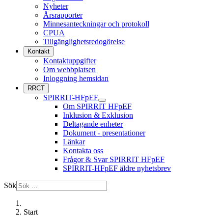
Nyheter
Årsrapporter
Minnesanteckningar och protokoll
CPUA
Tillgänglighetsredogörelse
Kontakt
Kontaktuppgifter
Om webbplatsen
Inloggning hemsidan
RRCT
SPIRRIT-HFpEF
Om SPIRRIT HFpEF
Inklusion & Exklusion
Deltagande enheter
Dokument - presentationer
Länkar
Kontakta oss
Frågor & Svar SPIRRIT HFpEF
SPIRRIT-HFpEF äldre nyhetsbrev
Sök
Start