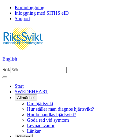
Kortinloggning
Inloggning med SITHS eID
Support
English
Sök
Start
SWEDEHEART
Allmänhet
Om hjärtsvikt
Hur ställer man diagnos hjärtsvikt?
Hur behandlas hjärtsvikt?
Goda råd vid symtom
Levnadsvanor
Länkar