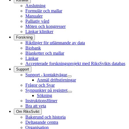
Kliniker
Anslutning
Formulär och mallar
Manualer
Palliativ vård
Möten och kongresser
Länkar kliniker
Forskning
Riktlinjer för utlämnande av data
Biobank
Blanketter och mallar
Länkar
Accepterade forskningsprojekt med RiksSvikts databas
Support
Support - kontaktvägar
Anmäl driftstörningar
Frågor och Svar
Synpunkter på registret
Sökning
Instruktionsfilmer
Bra att veta
Om RiksSvikt
Bakgrund och historia
Deltagande centra
Organisation