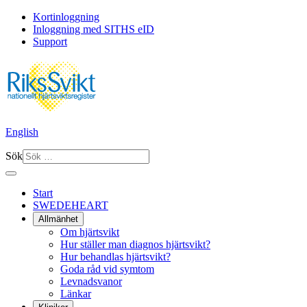
Kortinloggning
Inloggning med SITHS eID
Support
English
Sök
Start
SWEDEHEART
Allmänhet
Om hjärtsvikt
Hur ställer man diagnos hjärtsvikt?
Hur behandlas hjärtsvikt?
Goda råd vid symtom
Levnadsvanor
Länkar