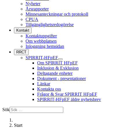
Nyheter
Årsrapporter
Minnesanteckningar och protokoll
CPUA
Tillgänglighetsredogörelse
Kontakt
Kontaktuppgifter
Om webbplatsen
Inloggning hemsidan
RRCT
SPIRRIT-HFpEF
Om SPIRRIT HFpEF
Inklusion & Exklusion
Deltagande enheter
Dokument - presentationer
Länkar
Kontakta oss
Frågor & Svar SPIRRIT HFpEF
SPIRRIT-HFpEF äldre nyhetsbrev
Sök
Start