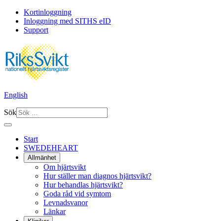
Kortinloggning
Inloggning med SITHS eID
Support
English
Sök
Start
SWEDEHEART
Allmänhet
Om hjärtsvikt
Hur ställer man diagnos hjärtsvikt?
Hur behandlas hjärtsvikt?
Goda råd vid symtom
Levnadsvanor
Länkar