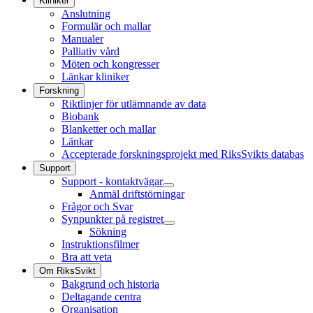
Kliniker
Anslutning
Formulär och mallar
Manualer
Palliativ vård
Möten och kongresser
Länkar kliniker
Forskning
Riktlinjer för utlämnande av data
Biobank
Blanketter och mallar
Länkar
Accepterade forskningsprojekt med RiksSvikts databas
Support
Support - kontaktvägar
Anmäl driftstörningar
Frågor och Svar
Synpunkter på registret
Sökning
Instruktionsfilmer
Bra att veta
Om RiksSvikt
Bakgrund och historia
Deltagande centra
Organisation