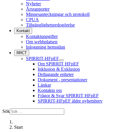
Nyheter
Årsrapporter
Minnesanteckningar och protokoll
CPUA
Tillgänglighetsredogörelse
Kontakt
Kontaktuppgifter
Om webbplatsen
Inloggning hemsidan
RRCT
SPIRRIT-HFpEF
Om SPIRRIT HFpEF
Inklusion & Exklusion
Deltagande enheter
Dokument - presentationer
Länkar
Kontakta oss
Frågor & Svar SPIRRIT HFpEF
SPIRRIT-HFpEF äldre nyhetsbrev
Sök
Start