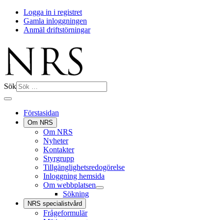
Logga in i registret
Gamla inloggningen
Anmäl driftstörningar
Sök
Förstasidan
Om NRS
Om NRS
Nyheter
Kontakter
Styrgrupp
Tillgänglighetsredogörelse
Inloggning hemsida
Om webbplatsen
Sökning
NRS specialistvård
Frågeformulär