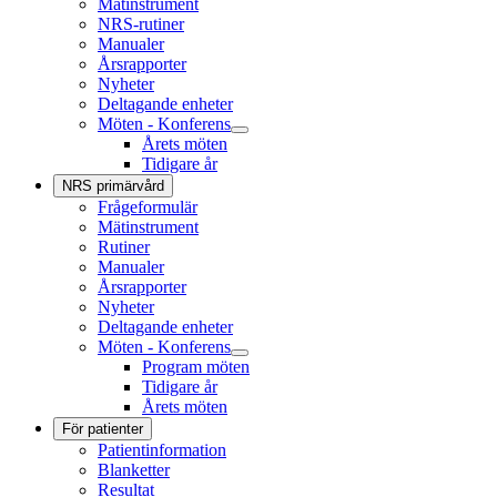
Mätinstrument
NRS-rutiner
Manualer
Årsrapporter
Nyheter
Deltagande enheter
Möten - Konferens
Årets möten
Tidigare år
NRS primärvård
Frågeformulär
Mätinstrument
Rutiner
Manualer
Årsrapporter
Nyheter
Deltagande enheter
Möten - Konferens
Program möten
Tidigare år
Årets möten
För patienter
Patientinformation
Blanketter
Resultat