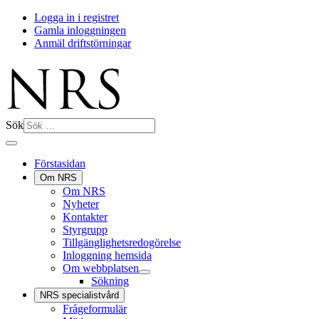
Logga in i registret
Gamla inloggningen
Anmäl driftstörningar
Sök
Förstasidan
Om NRS
Om NRS
Nyheter
Kontakter
Styrgrupp
Tillgänglighetsredogörelse
Inloggning hemsida
Om webbplatsen
Sökning
NRS specialistvård
Frågeformulär