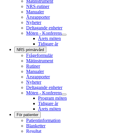
Mätinstrument
NRS-rutiner
Manualer
Årsrapporter
Nyheter
Deltagande enheter
Möten - Konferens
Årets möten
Tidigare år
NRS primärvård
Frågeformulär
Mätinstrument
Rutiner
Manualer
Årsrapporter
Nyheter
Deltagande enheter
Möten - Konferens
Program möten
Tidigare år
Årets möten
För patienter
Patientinformation
Blanketter
Resultat