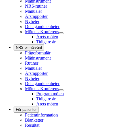
Mätinstrument
NRS-rutiner
Manualer
Årsrapporter
Nyheter
Deltagande enheter
Möten - Konferens
Årets möten
Tidigare år
NRS primärvård
Frågeformulär
Mätinstrument
Rutiner
Manualer
Årsrapporter
Nyheter
Deltagande enheter
Möten - Konferens
Program möten
Tidigare år
Årets möten
För patienter
Patientinformation
Blanketter
Resultat