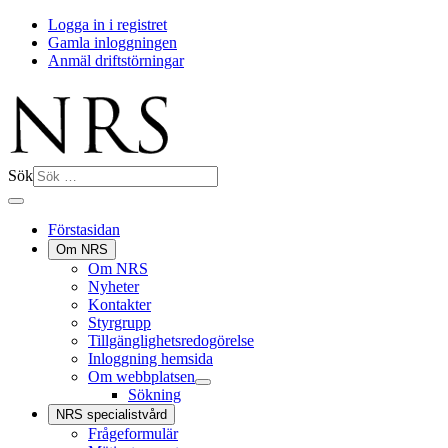
Logga in i registret
Gamla inloggningen
Anmäl driftstörningar
Sök
Förstasidan
Om NRS
Om NRS
Nyheter
Kontakter
Styrgrupp
Tillgänglighetsredogörelse
Inloggning hemsida
Om webbplatsen
Sökning
NRS specialistvård
Frågeformulär