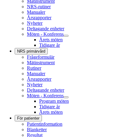
Mätinstrument
NRS-rutiner
Manualer
Årsrapporter
Nyheter
Deltagande enheter
Möten - Konferens
Årets möten
Tidigare år
NRS primärvård
Frågeformulär
Mätinstrument
Rutiner
Manualer
Årsrapporter
Nyheter
Deltagande enheter
Möten - Konferens
Program möten
Tidigare år
Årets möten
För patienter
Patientinformation
Blanketter
Resultat