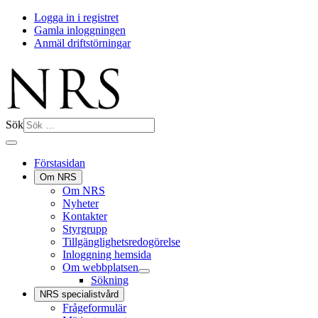
Logga in i registret
Gamla inloggningen
Anmäl driftstörningar
Sök
Förstasidan
Om NRS
Om NRS
Nyheter
Kontakter
Styrgrupp
Tillgänglighetsredogörelse
Inloggning hemsida
Om webbplatsen
Sökning
NRS specialistvård
Frågeformulär