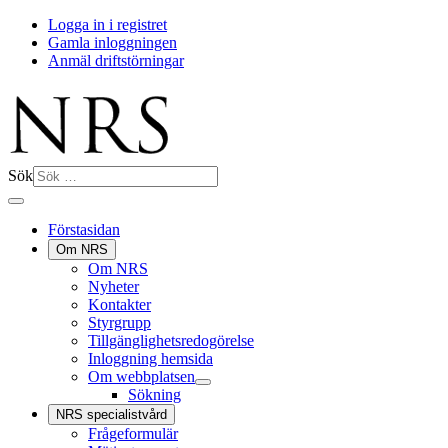
Logga in i registret
Gamla inloggningen
Anmäl driftstörningar
Sök
Förstasidan
Om NRS
Om NRS
Nyheter
Kontakter
Styrgrupp
Tillgänglighetsredogörelse
Inloggning hemsida
Om webbplatsen
Sökning
NRS specialistvård
Frågeformulär