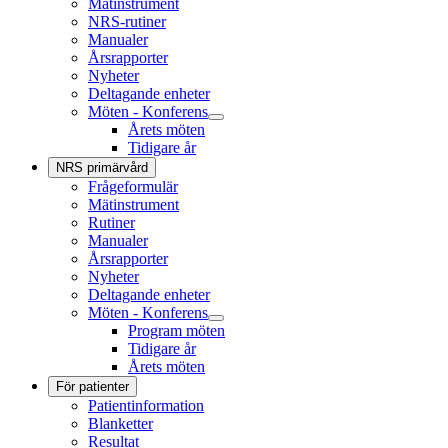
Mätinstrument
NRS-rutiner
Manualer
Årsrapporter
Nyheter
Deltagande enheter
Möten - Konferens
Årets möten
Tidigare år
NRS primärvård
Frågeformulär
Mätinstrument
Rutiner
Manualer
Årsrapporter
Nyheter
Deltagande enheter
Möten - Konferens
Program möten
Tidigare år
Årets möten
För patienter
Patientinformation
Blanketter
Resultat