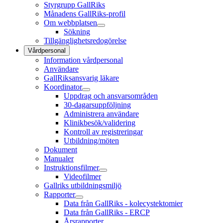
Styrgrupp GallRiks
Månadens GallRiks-profil
Om webbplatsen
Sökning
Tillgänglighetsredogörelse
Vårdpersonal
Information vårdpersonal
Användare
GallRiksansvarig läkare
Koordinator
Uppdrag och ansvarsområden
30-dagarsuppföljning
Administrera användare
Klinikbesök/validering
Kontroll av registreringar
Utbildning/möten
Dokument
Manualer
Instruktionsfilmer
Videofilmer
Gallriks utbildningsmiljö
Rapporter
Data från GallRiks - kolecystektomier
Data från GallRiks - ERCP
Årsrapporter