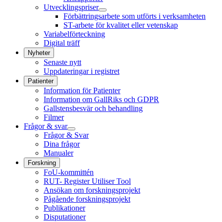
Utvecklingspriser
Förbättringsarbete som utförts i verksamheten
ST-arbete för kvalitet eller vetenskap
Variabelförteckning
Digital träff
Nyheter
Senaste nytt
Uppdateringar i registret
Patienter
Information för Patienter
Information om GallRiks och GDPR
Gallstensbesvär och behandling
Filmer
Frågor & svar
Frågor & Svar
Dina frågor
Manualer
Forskning
FoU-kommittén
RUT- Register Utiliser Tool
Ansökan om forskningsprojekt
Pågående forskningsprojekt
Publikationer
Disputationer