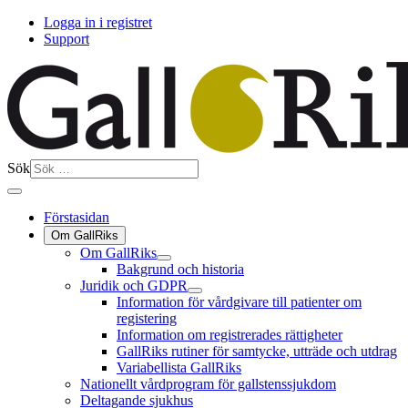
Logga in i registret
Support
Sök
Förstasidan
Om GallRiks
Om GallRiks
Bakgrund och historia
Juridik och GDPR
Information för vårdgivare till patienter om
registering
Information om registrerades rättigheter
GallRiks rutiner för samtycke, utträde och utdrag
Variabellista GallRiks
Nationellt vårdprogram för gallstenssjukdom
Deltagande sjukhus