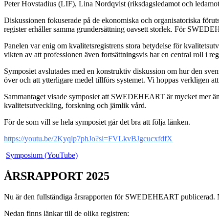
Peter Hovstadius (LIF), Lina Nordqvist (riksdagsledamot och ledamot
Diskussionen fokuserade på de ekonomiska och organisatoriska förutsät
register erhåller samma grundersättning oavsett storlek. För SWEDEH
Panelen var enig om kvalitetsregistrens stora betydelse för kvalitetsut
vikten av att professionen även fortsättningsvis har en central roll i re
Symposiet avslutades med en konstruktiv diskussion om hur den svenska
över och att ytterligare medel tillförs systemet. Vi hoppas verkli
Sammantaget visade symposiet att SWEDEHEART är mycket mer än ett re
kvalitetsutveckling, forskning och jämlik vård.
För de som vill se hela symposiet går det bra att följa länken.
https://youtu.be/2Kyqlp7phJo?si=FVLkvBJgcucxfdfX
Symposium (YouTube)
ÅRSRAPPORT 2025
Nu är den fullständiga årsrapporten för SWEDEHEART publicerad. Ni 
Nedan finns länkar till de olika registren: