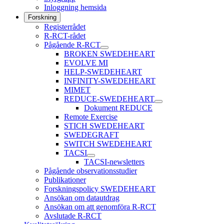
Inloggning hemsida
Forskning
Registerrådet
R-RCT-rådet
Pågående R-RCT
BROKEN SWEDEHEART
EVOLVE MI
HELP-SWEDEHEART
INFINITY-SWEDEHEART
MIMET
REDUCE-SWEDEHEART
Dokument REDUCE
Remote Exercise
STICH SWEDEHEART
SWEDEGRAFT
SWITCH SWEDEHEART
TACSI
TACSI-newsletters
Pågående observationsstudier
Publikationer
Forskningspolicy SWEDEHEART
Ansökan om datautdrag
Ansökan om att genomföra R-RCT
Avslutade R-RCT