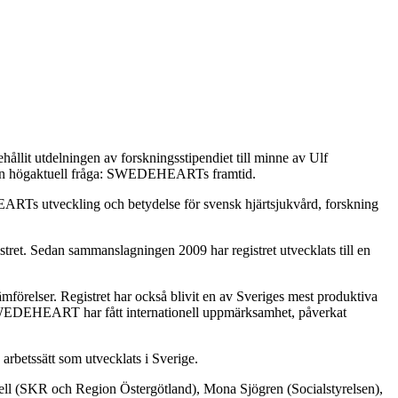
lit utdelningen av forskningsstipendiet till minne av Ulf
 åt en högaktuell fråga: SWEDEHEARTs framtid.
RTs utveckling och betydelse för svensk hjärtsjukvård, forskning
et. Sedan sammanslagningen 2009 har registret utvecklats till en
örelser. Registret har också blivit en av Sveriges mest produktiva
 SWEDEHEART har fått internationell uppmärksamhet, påverkat
arbetssätt som utvecklats i Sverige.
ell (SKR och Region Östergötland), Mona Sjögren (Socialstyrelsen),