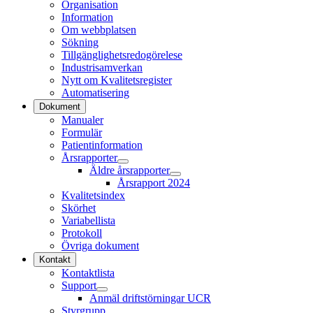
Organisation
Information
Om webbplatsen
Sökning
Tillgänglighetsredogörelese
Industrisamverkan
Nytt om Kvalitetsregister
Automatisering
Dokument
Manualer
Formulär
Patientinformation
Årsrapporter
Äldre årsrapporter
Årsrapport 2024
Kvalitetsindex
Skörhet
Variabellista
Protokoll
Övriga dokument
Kontakt
Kontaktlista
Support
Anmäl driftstörningar UCR
Styrgrupp