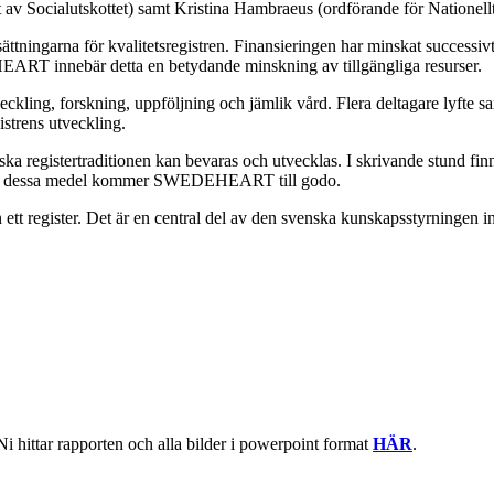
 av Socialutskottet) samt Kristina Hambraeus (ordförande för Nationel
tningarna för kvalitetsregistren. Finansieringen har minskat successivt 
EART innebär detta en betydande minskning av tillgängliga resurser.
veckling, forskning, uppföljning och jämlik vård. Flera deltagare lyfte s
gistrens utveckling.
 registertraditionen kan bevaras och utvecklas. I skrivande stund finn
gen att dessa medel kommer SWEDEHEART till godo.
gister. Det är en central del av den svenska kunskapsstyrningen inom 
hittar rapporten och alla bilder i powerpoint format
HÄR
.