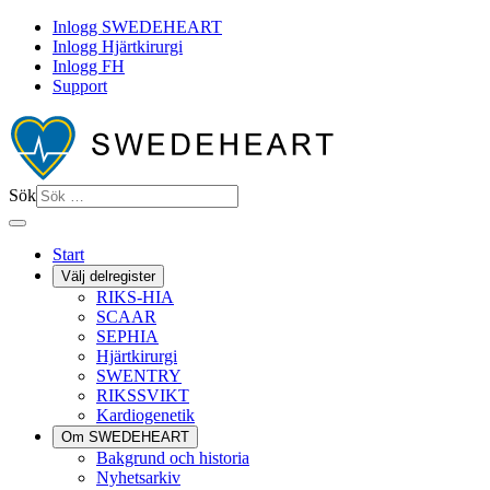
Inlogg SWEDEHEART
Inlogg Hjärtkirurgi
Inlogg FH
Support
Sök
Start
Välj delregister
RIKS-HIA
SCAAR
SEPHIA
Hjärtkirurgi
SWENTRY
RIKSSVIKT
Kardiogenetik
Om SWEDEHEART
Bakgrund och historia
Nyhetsarkiv