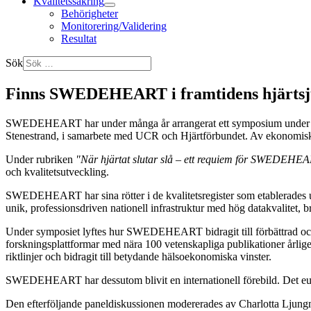
Kvalitetssäkring
Behörigheter
Monitorering/Validering
Resultat
Sök
Finns SWEDEHEART i framtidens hjärts
SWEDEHEART har under många år arrangerat ett symposium under Kardi
Stenestrand, i samarbete med UCR och Hjärtförbundet. Av ekonomiska 
Under rubriken
"När hjärtat slutar slå – ett requiem för SWEDEHE
och kvalitetsutveckling.
SWEDEHEART har sina rötter i de kvalitetsregister som etablerades u
unik, professionsdriven nationell infrastruktur med hög datakvalitet, 
Under symposiet lyftes hur SWEDEHEART bidragit till förbättrad och 
forskningsplattformar med nära 100 vetenskapliga publikationer årl
riktlinjer och bidragit till betydande hälsoekonomiska vinster.
SWEDEHEART har dessutom blivit en internationell förebild. Det europe
Den efterföljande paneldiskussionen modererades av Charlotta Ljung