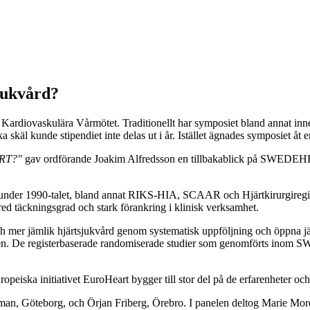
jukvård?
ovaskulära Vårmötet. Traditionellt har symposiet bland annat innehål
skäl kunde stipendiet inte delas ut i år. Istället ägnades symposiet
ART?"
gav ordförande Joakim Alfredsson en tillbakablick på SWEDEHEA
nder 1990-talet, bland annat RIKS-HIA, SCAAR och Hjärtkirurgiregistr
bred täckningsgrad och stark förankring i klinisk verksamhet.
mer jämlik hjärtsjukvård genom systematisk uppföljning och öppna jämf
igen. De registerbaserade randomiserade studier som genomförts inom
iska initiativet EuroHeart bygger till stor del på de erfarenheter och 
man, Göteborg, och Örjan Friberg, Örebro. I panelen deltog Marie Mor